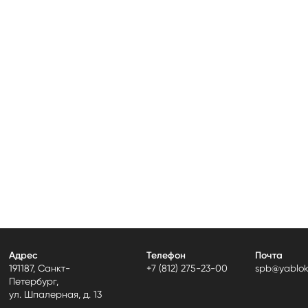
Адрес
Телефон
Почта
191187, Санкт-
+7 (812) 275-23-00
spb@yablok
Петербург,
ул. Шпалерная, д. 13